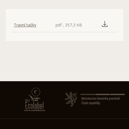
Travní tašky
pdf , 357,3 KB