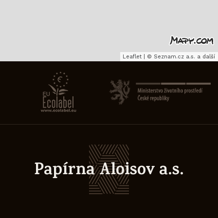
Leaflet
|
©
Seznam.cz a.s.
a další
Papírna Aloisov a.s.