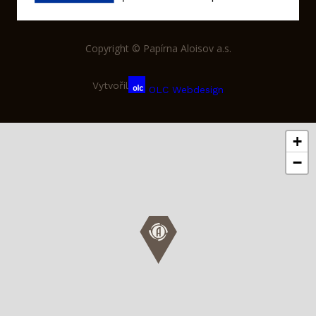
Copyright © Papírna Aloisov a.s.
Vytvořil
OLC Webdesign
+
−