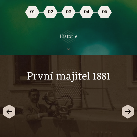
01
02
03
04
05
Historie
První majitel 1881
V