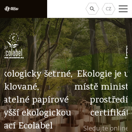
CZ
,
Ekologie je u nás na prvním
místě ministerstvo životního
prostředí nám udělilo
u
certifikát EU Ecolabel
Sledujte online recyklaci na našich